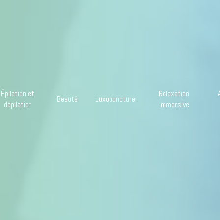
Épilation et
Relaxation
Beauté
Luxopuncture
dépilation
immersive