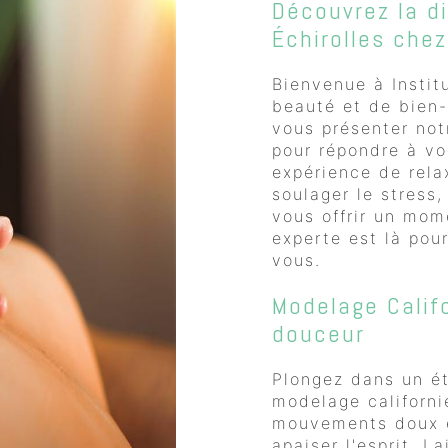
Découvrez la d
Échirolles chez
Bienvenue à Instit
beauté et de bien-
vous présenter not
pour répondre à vo
expérience de rela
soulager le stress,
vous offrir un mom
experte est là pou
vous.
Modelage Calif
douceur
Plongez dans un ét
modelage californi
mouvements doux e
apaiser l'esprit. 