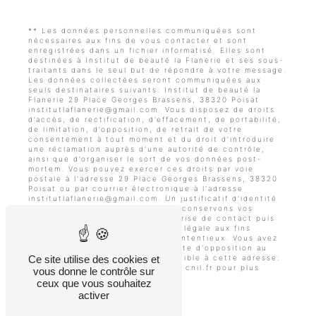
** Les données personnelles communiquées sont
nécessaires aux fins de vous contacter et sont
enregistrées dans un fichier informatisé. Elles sont
destinées à Institut de beauté la Flanerie et ses sous-
traitants dans le seul but de répondre à votre message.
Les données collectées seront communiquées aux
seuls destinataires suivants: Institut de beauté la
Flanerie 29 Place Georges Brassens, 38320 Poisat
institutlaflanerie@gmail.com. Vous disposez de droits
d’accès, de rectification, d’effacement, de portabilité,
de limitation, d’opposition, de retrait de votre
consentement à tout moment et du droit d’introduire
une réclamation auprès d’une autorité de contrôle,
ainsi que d’organiser le sort de vos données post-
mortem. Vous pouvez exercer ces droits par voie
postale à l'adresse 29 Place Georges Brassens, 38320
Poisat ou par courrier électronique à l'adresse
institutlaflanerie@gmail.com. Un justificatif d'identité
pourra vous être demandé. Nous conservons vos
données pendant la période de prise de contact puis
pendant la durée de prescription légale aux fins
probatoires et de gestion des contentieux. Vous avez
le droit de vous inscrire sur la liste d'opposition au
démarchage téléphonique, disponible à cette adresse:
Ce site utilise des cookies et
Bloctel.gouv.fr
. Consultez le site cnil.fr pour plus
vous donne le contrôle sur
d’informations sur vos droits.
ceux que vous souhaitez
activer