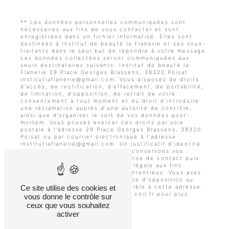
** Les données personnelles communiquées sont
nécessaires aux fins de vous contacter et sont
enregistrées dans un fichier informatisé. Elles sont
destinées à Institut de beauté la Flanerie et ses sous-
traitants dans le seul but de répondre à votre message.
Les données collectées seront communiquées aux
seuls destinataires suivants: Institut de beauté la
Flanerie 29 Place Georges Brassens, 38320 Poisat
institutlaflanerie@gmail.com. Vous disposez de droits
d’accès, de rectification, d’effacement, de portabilité,
de limitation, d’opposition, de retrait de votre
consentement à tout moment et du droit d’introduire
une réclamation auprès d’une autorité de contrôle,
ainsi que d’organiser le sort de vos données post-
mortem. Vous pouvez exercer ces droits par voie
postale à l'adresse 29 Place Georges Brassens, 38320
Poisat ou par courrier électronique à l'adresse
institutlaflanerie@gmail.com. Un justificatif d'identité
pourra vous être demandé. Nous conservons vos
données pendant la période de prise de contact puis
pendant la durée de prescription légale aux fins
probatoires et de gestion des contentieux. Vous avez
le droit de vous inscrire sur la liste d'opposition au
démarchage téléphonique, disponible à cette adresse:
Ce site utilise des cookies et
Bloctel.gouv.fr
. Consultez le site cnil.fr pour plus
vous donne le contrôle sur
d’informations sur vos droits.
ceux que vous souhaitez
activer